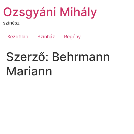
Ugrás
Ozsgyáni Mihály
a
tartalomhoz
színész
Kezdőlap
Színház
Regény
Szerző:
Behrmann
Mariann