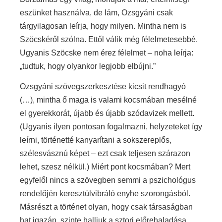
eszünket használva, de lám, Ozsgyáni csak
tárgyilagosan leírja, hogy milyen. Mintha nem is
Szöcskéről szólna. Ettől válik még félelmetesebbé.
Ugyanis Szöcske nem érez félelmet – noha leírja:
„tudtuk, hogy olyankor legjobb elbújni.”
Ozsgyáni szövegszerkesztése kicsit rendhagyó
(…), mintha ő maga is valami kocsmában mesélné
el gyerekkorát, újabb és újabb szódavizek mellett.
(Ugyanis ilyen pontosan fogalmazni, helyzeteket így
leírni, történetté kanyarítani a sokszereplős,
szélesvásznú képet – ezt csak teljesen szárazon
lehet, szesz nélkül.) Miért pont kocsmában? Mert
egyfelől nincs a szövegben semmi a pszichológus
rendelőjén keresztülvibráló enyhe szorongásból.
Másrészt a történet olyan, hogy csak társaságban
hat igazán, szinte halljuk a sztori előrehaladása