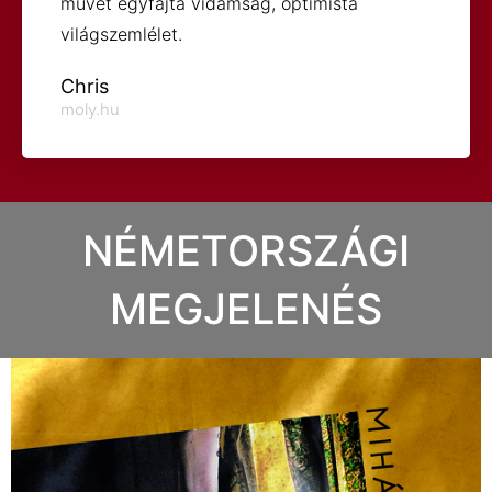
művet egyfajta vidámság, optimista
világszemlélet.
Chris
moly.hu
NÉMETORSZÁGI
MEGJELENÉS