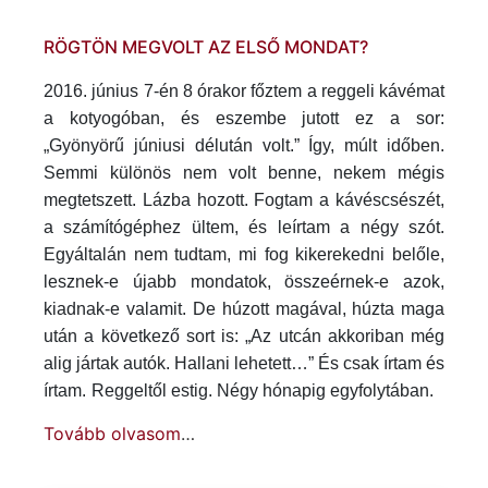
RÖGTÖN MEGVOLT AZ ELSŐ MONDAT?
2016. június 7-én 8 órakor főztem a reggeli kávémat
a kotyogóban, és eszembe jutott ez a sor:
„Gyönyörű júniusi délután volt.” Így, múlt időben.
Semmi különös nem volt benne, nekem mégis
megtetszett. Lázba hozott. Fogtam a kávéscsészét,
a számítógéphez ültem, és leírtam a négy szót.
Egyáltalán nem tudtam, mi fog kikerekedni belőle,
lesznek-e újabb mondatok, összeérnek-e azok,
kiadnak-e valamit.
De húzott magával, húzta maga
után a következő sort is: „Az utcán akkoriban még
alig jártak autók. Hallani lehetett…” És csak írtam és
írtam.
Reggeltől estig. Négy hónapig egyfolytában.
Tovább olvasom
…