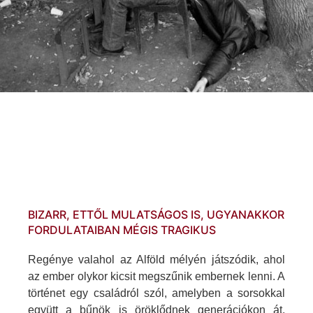
BIZARR, ETTŐL MULATSÁGOS IS, UGYANAKKOR
FORDULATAIBAN MÉGIS TRAGIKUS
Regénye valahol az Alföld mélyén játszódik, ahol
az ember olykor kicsit megszűnik embernek lenni. A
történet egy családról szól, amelyben a sorsokkal
együtt a bűnök is öröklődnek generációkon át.