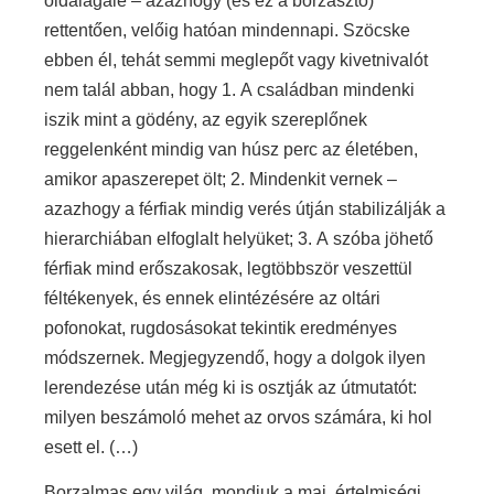
oldalágaié – azazhogy (és ez a borzasztó)
rettentően, velőig hatóan mindennapi. Szöcske
ebben él, tehát semmi meglepőt vagy kivetnivalót
nem talál abban, hogy 1. A családban mindenki
iszik mint a gödény, az egyik szereplőnek
reggelenként mindig van húsz perc az életében,
amikor apaszerepet ölt; 2. Mindenkit vernek –
azazhogy a férfiak mindig verés útján stabilizálják a
hierarchiában elfoglalt helyüket; 3. A szóba jöhető
férfiak mind erőszakosak, legtöbbször veszettül
féltékenyek, és ennek elintézésére az oltári
pofonokat, rugdosásokat tekintik eredményes
módszernek. Megjegyzendő, hogy a dolgok ilyen
lerendezése után még ki is osztják az útmutatót:
milyen beszámoló mehet az orvos számára, ki hol
esett el. (…)
Borzalmas egy világ, mondjuk a mai, értelmiségi