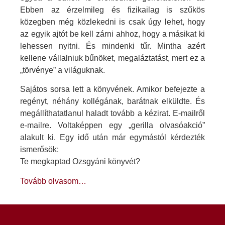
Ebben az érzelmileg és fizikailag is szűkös
közegben még közlekedni is csak úgy lehet, hogy
az egyik ajtót be kell zárni ahhoz, hogy a másikat ki
lehessen nyitni. És mindenki tűr. Mintha azért
kellene vállalniuk bűnöket, megaláztatást, mert ez a
„törvénye” a világuknak.
Sajátos sorsa lett a könyvének. Amikor befejezte a
regényt, néhány kollégának, barátnak elküldte. És
megállíthatatlanul haladt tovább a kézirat. E-mailről
e-mailre. Voltaképpen egy „gerilla olvasóakció”
alakult ki. Egy idő után már egymástól kérdezték
ismerősök:
Te megkaptad Ozsgyáni könyvét?
Tovább olvasom…