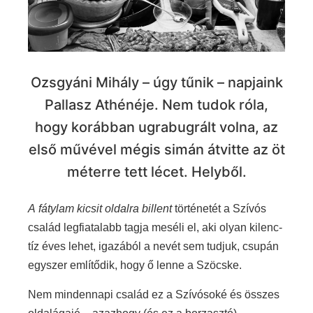
Ozsgyáni Mihály – úgy tűnik – napjaink
Pallasz Athénéje. Nem tudok róla,
hogy korábban ugrabugrált volna, az
első művével mégis simán átvitte az öt
méterre tett lécet. Helyből.
A fátylam kicsit oldalra billent
történetét a Szívós
család legfiatalabb tagja meséli el, aki olyan kilenc-
tíz éves lehet, igazából a nevét sem tudjuk, csupán
egyszer említődik, hogy ő lenne a Szöcske.
Nem mindennapi család ez a Szívósoké és összes