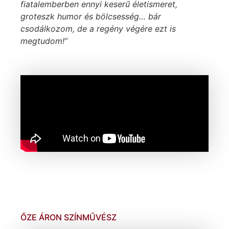
fiatalemberben ennyi keserű életismeret,
groteszk humor és bölcsesség… bár
csodálkozom, de a regény végére ezt is
megtudom!”
ŐZE ÁRON SZÍNMŰVÉSZ