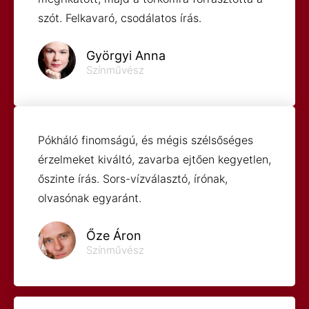
szót. Felkavaró, csodálatos írás.
Györgyi Anna
Színművész
Pókháló finomságú, és mégis szélsőséges
érzelmeket kiváltó, zavarba ejtően kegyetlen,
őszinte írás. Sors-vízválasztó, írónak,
olvasónak egyaránt.
Őze Áron
Színművész