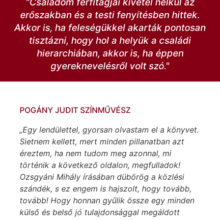
"Családom férfitagjai kivétel nélkül az
erőszakban és a testi fenyítésben hittek.
Akkor is, ha feleségükkel akarták pontosan
tisztázni, hogy hol a helyük a családi
hierarchiában, akkor is, ha éppen
gyereknevelésről volt szó."
POGÁNY JUDIT SZÍNMŰVÉSZ
„Egy lendülettel, gyorsan olvastam el a könyvet.
Sietnem kellett, mert minden pillanatban azt
éreztem, ha nem tudom meg azonnal, mi
történik a következő oldalon, megfulladok!
Ozsgyáni Mihály írásában dübörög a közlési
szándék, s ez engem is hajszolt, hogy tovább,
tovább! Hogy honnan gyűlik össze egy minden
külső és belső jó tulajdonsággal megáldott