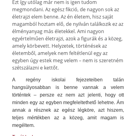
Ezt így utólag már nem is igen tudom
megmondani. Az egész fikció, de nagyon sok az
életrajzi elem benne. Az én életem, hisz saját
magamból hoztam elő, de nyilván találkozik ez az
élményanyag más életekkel. Ami nagyon
egyértelműen életrajzi, azok a figurák és a közeg,
amely körbevett. Helyzetek, történések az
életemből, amelyek nem feltétlenül egy az
egyben úgy estek meg velem – nem is szeretném
szétszálazni e kettőt.
A regény iskolai fejezeteiben talán
hangsúlyosabban is benne vannak a velem
történtek – persze ez nem azt jelenti, hogy ott
minden egy az egyben megfeleltethető lehetne. Ám
annak a résznek az egész légköre, azt hiszem,
teljes mértékben az a közeg, amit magam is
megéltem.