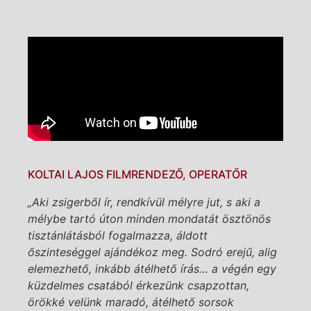
KOLTAI LAJOS FILMRENDEZŐ, OPERATŐR
„Aki zsigerből ír, rendkívül mélyre jut, s aki a
mélybe tartó úton minden mondatát ösztönös
tisztánlátásból fogalmazza, áldott
őszinteséggel ajándékoz meg. Sodró erejű, alig
elemezhető, inkább átélhető írás… a végén egy
küzdelmes csatából érkezünk csapzottan,
örökké velünk maradó, átélhető sorsok