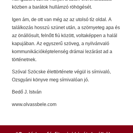
közben a barátok hullámzó röhögését.
Igen ám, de ott van még az az utolsó tíz oldal. A
találkozás hosszú szünet után, a szörnyeteg apa és
az önállósult, felnőtt fiú között, voltaképpen a halál
kapujában. Az egyszerű szöveg, a nyilvánvaló
kommunikációképtelenség drámai lezárást ad a
történetnek.
Szóval Szöcske élettörténete végül is sírnivaló,
Ozsgyáni könyve meg sírnivalóan jó.
Bedő J. István
www.olvassbele.com